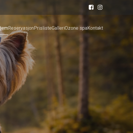
jem
Reservasjon
Prisliste
Galleri
Ozone spa
Kontakt