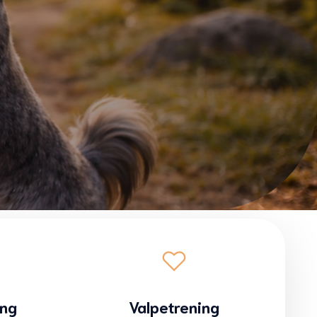
ing
Valpetrening