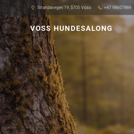
Strandavegen 19, 5705 Voss
+47 98607889
VOSS HUNDESALONG