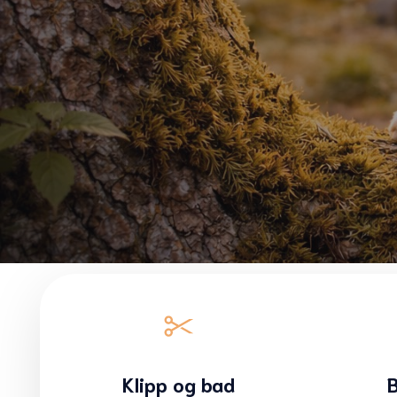
Klipp og bad
B