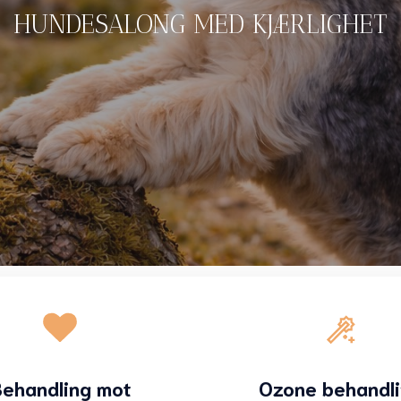
HUNDESALONG MED KJÆRLIGHET
ehandling mot
Ozone behandl