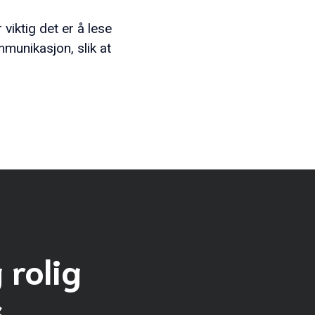
iktig det er å lese
munikasjon, slik at
 rolig
.