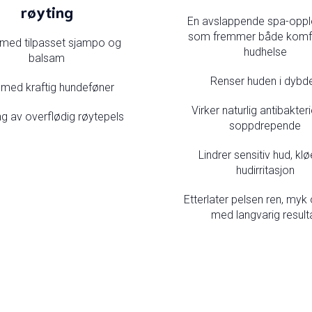
røyting
En avslappende spa-oppl
som fremmer både komf
med tilpasset sjampo og
hudhelse
balsam
Renser huden i dybd
 med kraftig hundeføner
Virker naturlig antibakteri
ng av overflødig røytepels
soppdrepende
Lindrer sensitiv hud, kl
hudirritasjon
Etterlater pelsen ren, myk 
med langvarig result