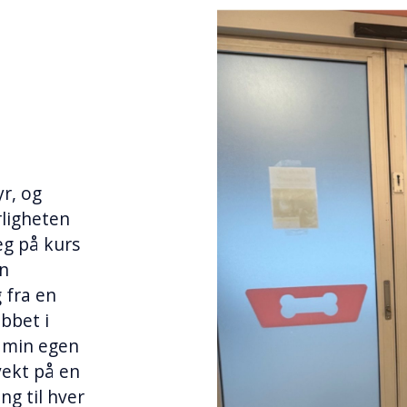
yr, og
rligheten
eg på kurs
en
 fra en
obbet i
 min egen
vekt på en
ng til hver