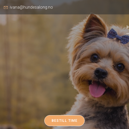
ivana@hundesalong.no
H
BESTILL TIME