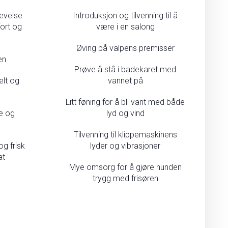
evelse
Introduksjon og tilvenning til å
ort og
være i en salong
Øving på valpens premisser
en
Prøve å stå i badekaret med
elt og
vannet på
Litt føning for å bli vant med både
øe og
lyd og vind
Tilvenning til klippemaskinens
og frisk
lyder og vibrasjoner
at
Mye omsorg for å gjøre hunden
trygg med frisøren